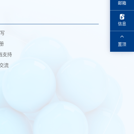
邮箱
信息
撰写
册
置顶
档支持
交流