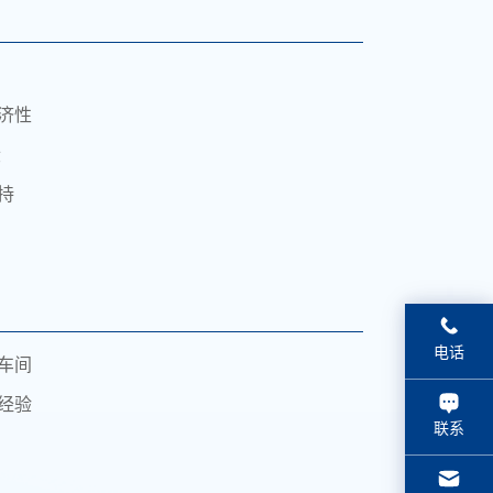
济性
段
持
China:
电话
I车间
(021) 5895-0125
经验
联系
info@chemexpress.com