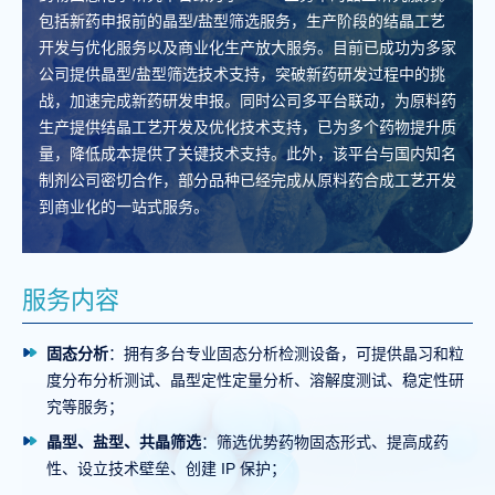
包括新药申报前的晶型/盐型筛选服务，生产阶段的结晶工艺
开发与优化服务以及商业化生产放大服务。目前已成功为多家
公司提供晶型/盐型筛选技术支持，突破新药研发过程中的挑
战，加速完成新药研发申报。同时公司多平台联动，为原料药
生产提供结晶工艺开发及优化技术支持，已为多个药物提升质
量，降低成本提供了关键技术支持。此外，该平台与国内知名
制剂公司密切合作，部分品种已经完成从原料药合成工艺开发
到商业化的一站式服务。
服务内容
固态分析
：拥有多台专业固态分析检测设备，可提供晶习和粒
度分布分析测试、晶型定性定量分析、溶解度测试、稳定性研
究等服务；
晶型、盐型、共晶筛选
：筛选优势药物固态形式、提高成药
性、设立技术壁垒、创建 IP 保护；