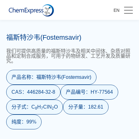
EN
福斯特沙韦(Fostemsavir)
我们可提供高质量的福斯特沙韦及相关中间体、杂质对照
品和定制合成服务，可用于药物研发、工艺开发及质量研
究。
产品名称：
福斯特沙韦(Fostemsavir)
CAS：
446284-32-8
产品编号：
HY-77564
分子式：
C
H
ClN
O
分子量：
182.61
8
7
2
纯度：
99%