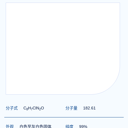
分子式
C
H
ClN
O
分子量
182.61
8
7
2
外观
白色至灰白色固体
纯度
99%