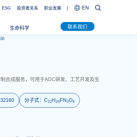
EN
ESG
投资者关系
职业发展
|
联系我们
台
生命科学
in
杂质对照品和定制合成服务，可用于ADC研发、工艺开发及生
132160
分子式：
C
H
FN
O
2
2
2
0
3
4