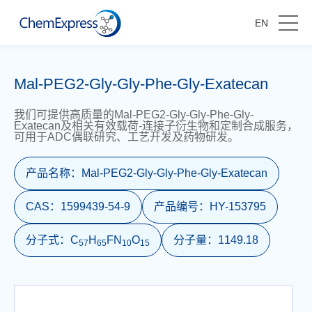
EN
Mal-PEG2-Gly-Gly-Phe-Gly-Exatecan
我们可提供高质量的Mal-PEG2-Gly-Gly-Phe-Gly-
Exatecan及相关有效载荷-连接子衍生物和定制合成服务，
可用于ADC偶联研究、工艺开发及药物研发。
产品名称：
Mal-PEG2-Gly-Gly-Phe-Gly-Exatecan
CAS：
1599439-54-9
产品编号：
HY-153795
分子式：
C
H
FN
O
分子量：
1149.18
5
7
6
5
1
0
1
5