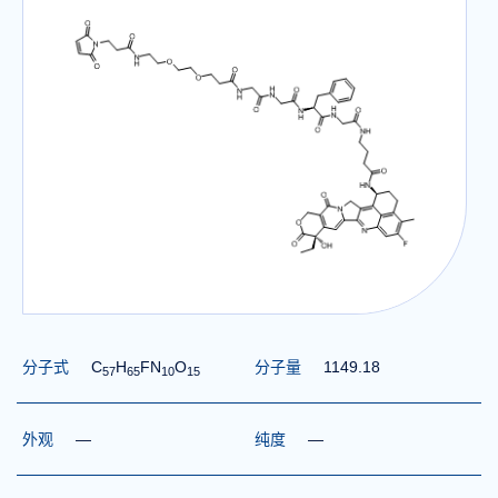
分子式
C
H
FN
O
分子量
1149.18
5
7
6
5
1
0
1
5
外观
—
纯度
—