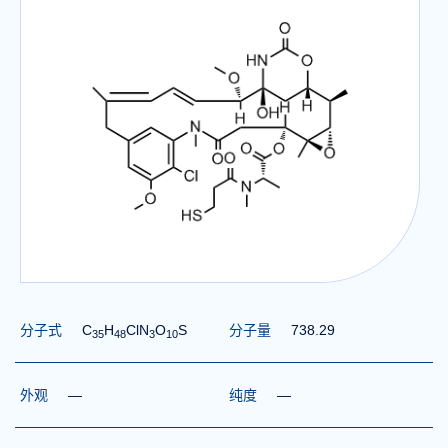
分子式
C
H
ClN
O
S
分子量
738.29
3
5
4
8
3
1
0
外观
—
纯度
—