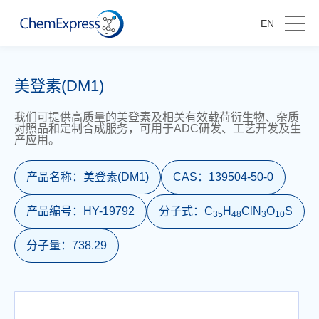
EN
美登素(DM1)
我们可提供高质量的美登素及相关有效载荷衍生物、杂质
对照品和定制合成服务，可用于ADC研发、工艺开发及生
产应用。
产品名称：
美登素(DM1)
CAS：
139504-50-0
产品编号：
HY-19792
分子式：
C
H
ClN
O
S
3
5
4
8
3
1
0
分子量：
738.29