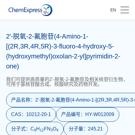
EN
2'-脱氧-2-氟胞苷(4-Amino-1-
[(2R,3R,4R,5R)-3-fluoro-4-hydroxy-5-
(hydroxymethyl)oxolan-2-yl]pyrimidin-2-
one)
我们可提供高质量的2'-脱氧-2-氟胞苷及相关核苷衍生物，
可用于寡核苷酸合成、核酸研究及药物开发。
产品名称：
2'-脱氧-2-氟胞苷(4-Amino-1-[(2R,3R,4R,5R)-3-fluo
CAS：
10212-20-1
产品编号：
HY-W012009
分子式：
C
H
FN
O
分子量：
245.21
9
1
2
3
4